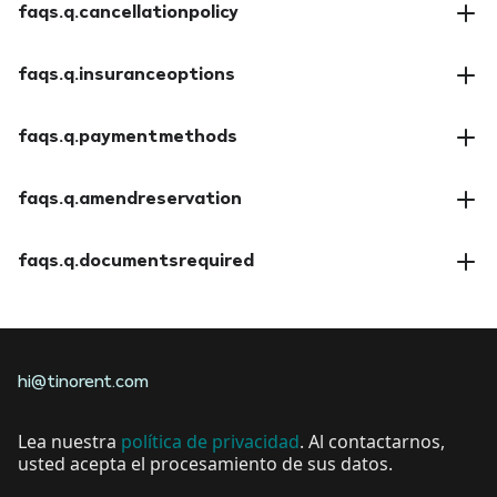
faqs.q.cancellationpolicy
faqs.a.cancellationpolicy
faqs.q.insuranceoptions
faqs.a.insuranceoptions
faqs.q.paymentmethods
faqs.a.paymentmethods
faqs.q.amendreservation
faqs.a.amendreservation
faqs.q.documentsrequired
faqs.a.documentsrequired
hi@tinorent.com
Lea nuestra
política de privacidad
. Al contactarnos,
usted acepta el procesamiento de sus datos.