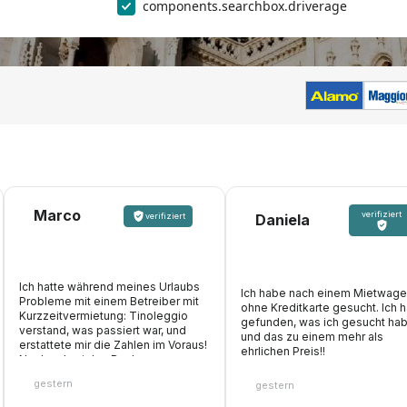
components.searchbox.driverage
Marco
verifiziert
Daniela
verifiziert
Ich hatte während meines Urlaubs
Ich habe nach einem Mietwag
Probleme mit einem Betreiber mit
ohne Kreditkarte gesucht. Ich 
Kurzzeitvermietung: Tinoleggio
gefunden, was ich gesucht hab
verstand, was passiert war, und
und das zu einem mehr als
erstattete mir die Zahlen im Voraus!
ehrlichen Preis!!
Nochmals vielen Dank
gestern
gestern