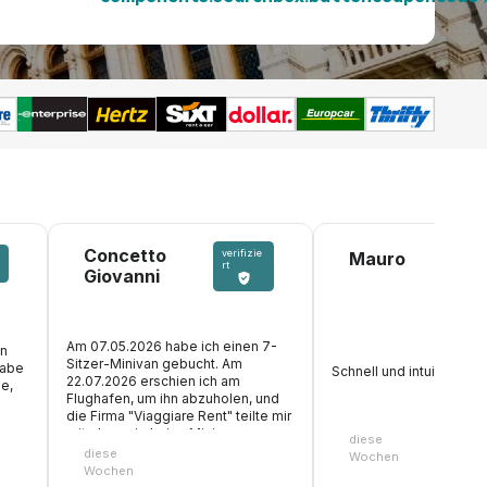
Concetto
verifizie
Mauro
v
rt
Giovanni
Am 07.05.2026 habe ich einen 7-
en
Sitzer-Minivan gebucht. Am
habe
Schnell und intuitiv! Perf
22.07.2026 erschien ich am
e,
Flughafen, um ihn abzuholen, und
die Firma "Viaggiare Rent" teilte mir
mit, dass sie keine Minivans zur
diese
Verfügung haben, mir aber nur
diese
Wochen
einen Citroën C3 Siebensitzer
Wochen
liefern könnten. Du verstehst