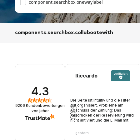
component.searchbox.onewaylabel
components.searchbox.collaboatewith
verifiziert
Riccardo
4.3
Die Seite ist intuitiv und die Filter
gut organisiert. Probleme am
9206
Kundenbewertungen
Abschluss der Zahlung: Das
von jeher
Ausdrucken der Reservierung wird
nicht aktiviert und die E-Mail mit
dem Link zum Gutschein kommt
nicht an. Chat-Ticket offen und
gestern
wartet auf eine Antwort