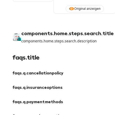
Original anzeigen
components.home.steps.search.title
components.home.steps.search.description
faqs.title
faqs.q.cancellationpolicy
faqs.a.cancellationpolicy
faqs.q.insuranceoptions
faqs.a.insuranceoptions
faqs.q.paymentmethods
faqs.a.paymentmethods