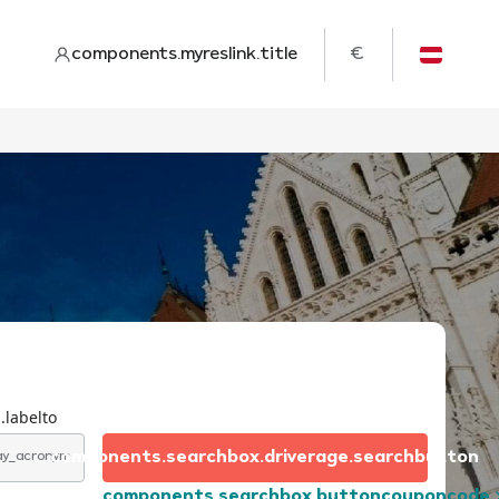
components.myreslink.title
€
.labelto
components.searchbox.driverage.searchbutton
day_acronym
components.searchbox.buttoncouponcode