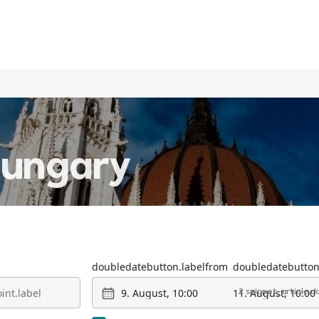
ungary
doubledatebutton.labelfrom
doubledatebutton
9. August, 10:00
11. August, 10:00
2 snippet_article.