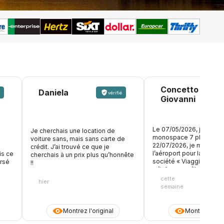
Concetto
Daniela
vérifié
Giovanni
Le 07/05/2026, j’ai rése
Je cherchais une location de
monospace 7 places. L
voiture sans, mais sans carte de
22/07/2026, je me prése
crédit. J’ai trouvé ce que je
l’aéroport pour la récupé
is ce
cherchais à un prix plus qu’honnête
société « Viaggiare Rent
ursé
!!
m’informe qu’ils n’ont p
monospaces disponible
cette
hier
qu’ils ne peuvent me liv
semaine
Citroën C3 7 places. Vo
comprenez bien que 7 
avec 7 valises ne pourra
Montrez l'original
Montrez l'ori
monter dans cette voitu