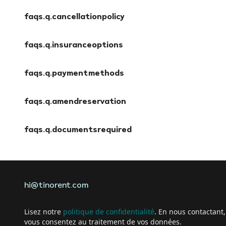
faqs.q.cancellationpolicy
faqs.a.cancellationpolicy
faqs.q.insuranceoptions
faqs.a.insuranceoptions
faqs.q.paymentmethods
faqs.a.paymentmethods
faqs.q.amendreservation
faqs.a.amendreservation
faqs.q.documentsrequired
faqs.a.documentsrequired
hi@tinorent.com
Lisez notre
politique de confidentialité
. En nous contactant,
vous consentez au traitement de vos données.