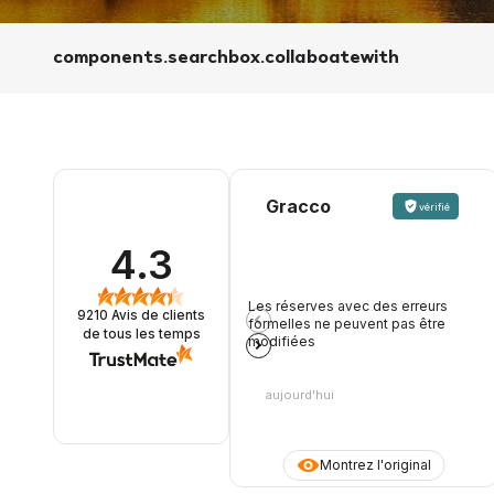
components.searchbox.collaboatewith
Gracco
vérifié
4.3
Les réserves avec des erreurs
9210
Avis de clients
formelles ne peuvent pas être
de tous les temps
modifiées
aujourd'hui
Montrez l'original