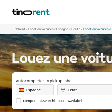
TiNoRent
/
Location voitures
/
Espagne
/
Ceuta
/
Location voitures à
Louez une voit
autocompletecity.pickup.label
component.searchbox.onewaylabel