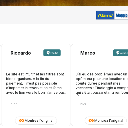
Riccardo
Marco
vérifié
vérifié
Le site est intuitif et les filtres sont
J’ai eu des problèmes avec un
bien organisés. À la fin du
opérateur pour une location de
paiement, il n’est pas possible
courte durée pendant mes
d’imprimer la réservation et l’email
vacances : Tinoleggio a compr
avec le lien vers le bon n’arrive pas.
qui s’était passé et m’a rembo
Ticket de chat ouvert en attente de
d’avance ! Merci encore
réponse
hier
hier
Montrez l'original
Montrez l'original