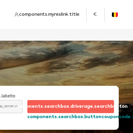
components.myreslink.title
€
.labelto
components.searchbox.driverage.searchbutton
day_acronym
components.searchbox.buttoncouponcode