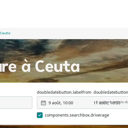
 Ceuta
ure à Ceuta
doubledatebutton.labelfrom
doubledatebutton
9 août, 10:00
11 août, 10:00
2 snippet_article.
components.searchbox.driverage