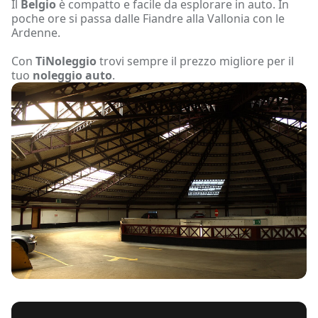
Il
Belgio
è compatto e facile da esplorare in auto. In
poche ore si passa dalle Fiandre alla Vallonia con le
Ardenne.
Con
TiNoleggio
trovi sempre il prezzo migliore per il
tuo
noleggio auto
.