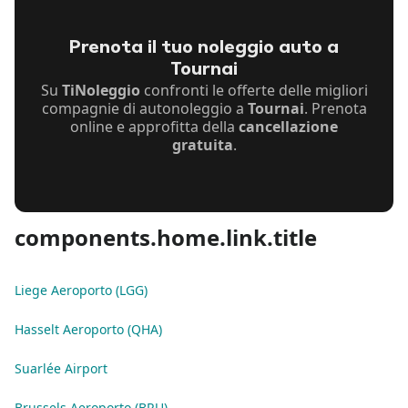
Prenota il tuo noleggio auto a
Tournai
Su
TiNoleggio
confronti le offerte delle migliori
compagnie di autonoleggio a
Tournai
. Prenota
online e approfitta della
cancellazione
gratuita
.
components.home.link.title
Liege Aeroporto (LGG)
Hasselt Aeroporto (QHA)
Suarlée Airport
Brussels Aeroporto (BRU)