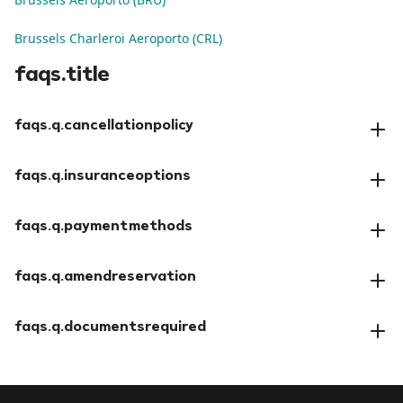
Brussels Charleroi Aeroporto (CRL)
faqs.title
faqs.q.cancellationpolicy
faqs.a.cancellationpolicy
faqs.q.insuranceoptions
faqs.a.insuranceoptions
faqs.q.paymentmethods
faqs.a.paymentmethods
faqs.q.amendreservation
faqs.a.amendreservation
faqs.q.documentsrequired
faqs.a.documentsrequired