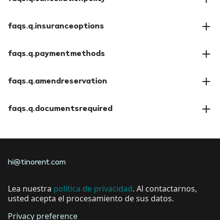
faqs.a.cancellationpolicy
faqs.q.insuranceoptions
faqs.a.insuranceoptions
faqs.q.paymentmethods
faqs.a.paymentmethods
faqs.q.amendreservation
faqs.a.amendreservation
faqs.q.documentsrequired
faqs.a.documentsrequired
hi@tinorent.com
Lea nuestra
política de privacidad
. Al contactarnos,
usted acepta el procesamiento de sus datos.
Privacy preference