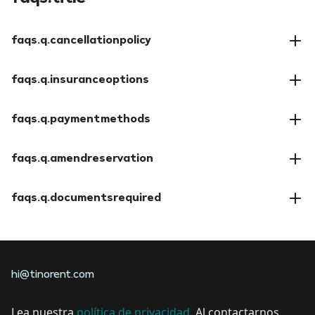
faqs.q.cancellationpolicy
faqs.a.cancellationpolicy
faqs.q.insuranceoptions
faqs.a.insuranceoptions
faqs.q.paymentmethods
faqs.a.paymentmethods
faqs.q.amendreservation
faqs.a.amendreservation
faqs.q.documentsrequired
faqs.a.documentsrequired
hi@tinorent.com
Lea nuestra
política de privacidad
. Al contactarnos,