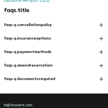
Lausanne Aéroport (QLS)
faqs.title
faqs.q.cancellationpolicy
faqs.a.cancellationpolicy
faqs.q.insuranceoptions
faqs.a.insuranceoptions
faqs.q.paymentmethods
faqs.a.paymentmethods
faqs.q.amendreservation
faqs.a.amendreservation
faqs.q.documentsrequired
faqs.a.documentsrequired
hi@tinorent.com