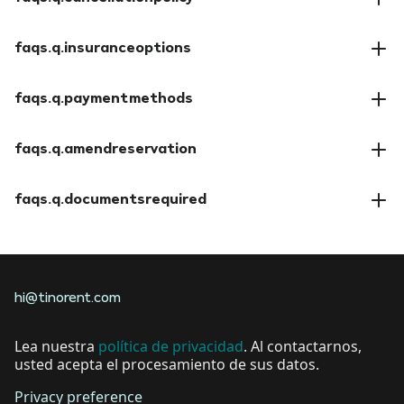
faqs.a.cancellationpolicy
faqs.q.insuranceoptions
faqs.a.insuranceoptions
faqs.q.paymentmethods
faqs.a.paymentmethods
faqs.q.amendreservation
faqs.a.amendreservation
faqs.q.documentsrequired
faqs.a.documentsrequired
hi@tinorent.com
Lea nuestra
política de privacidad
. Al contactarnos,
usted acepta el procesamiento de sus datos.
Privacy preference