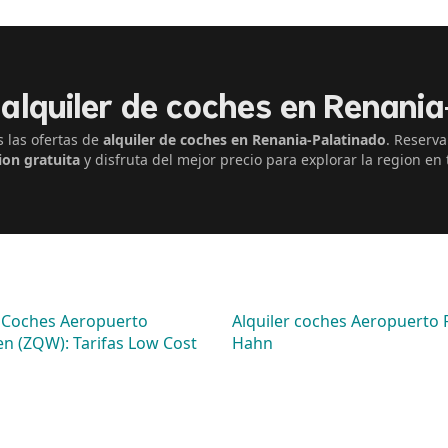
alquiler de coches en Renani
las ofertas de
alquiler de coches en Renania-Palatinado
. Reserva
ion gratuita
y disfruta del mejor precio para explorar la region en t
e Coches Aeropuerto
Alquiler coches Aeropuerto 
n (ZQW): Tarifas Low Cost
Hahn