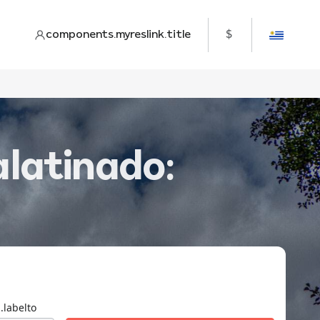
components.myreslink.title
$
alatinado:
.labelto