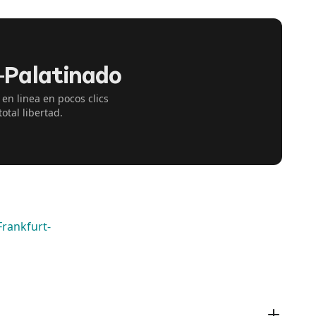
a-Palatinado
 en linea en pocos clics
otal libertad.
Frankfurt-