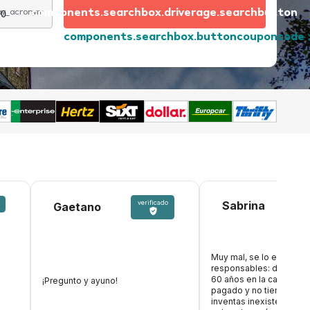
00
components.searchbox.driverage.searchbutton
day_acronym
components.searchbox.buttoncouponcode
ve
verificado
Sabrina
Gaetano
Muy mal, se lo explicaré
responsables: dejas a u
60 años en la calle que 
¡Pregunto y ayuno!
pagado y no tienes coch
inventas inexistentes t