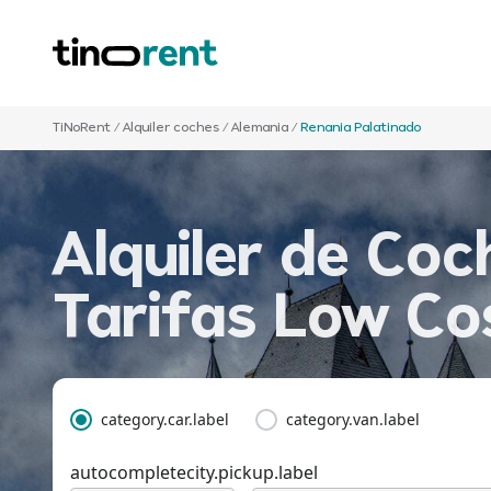
TiNoRent
/
Alquiler coches
/
Alemania
/
Renania Palatinado
Alquiler de Coc
Tarifas Low Co
category.car.label
category.van.label
autocompletecity.pickup.label