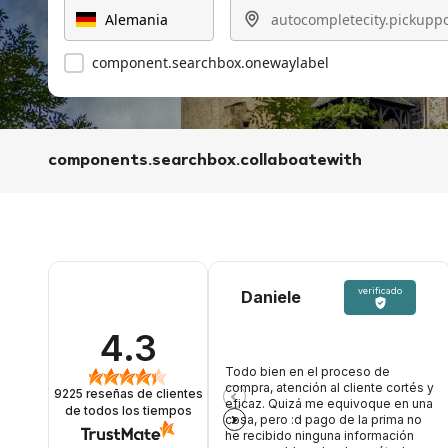
component.searchbox.onewaylabel
components.searchbox.collaboatewith
verificado
Daniele
4.3
Todo bien en el proceso de
compra, atención al cliente cortés y
9225
reseñas de clientes
eficaz. Quizá me equivoque en una
de todos los tiempos
cosa, pero :d pago de la prima no
he recibido ninguna información