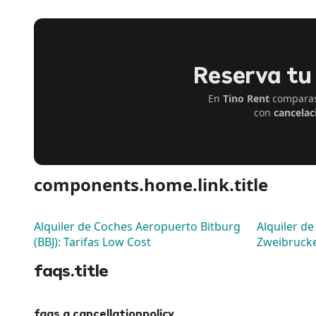
Reserva tu 
En
Tino Rent
comparas 
con
cancelac
components.home.link.title
Alquiler de Coches Aeropuerto Bitburg
Alquiler d
(BBJ): Tarifas Low Cost
Zweibrucke
faqs.title
faqs.q.cancellationpolicy