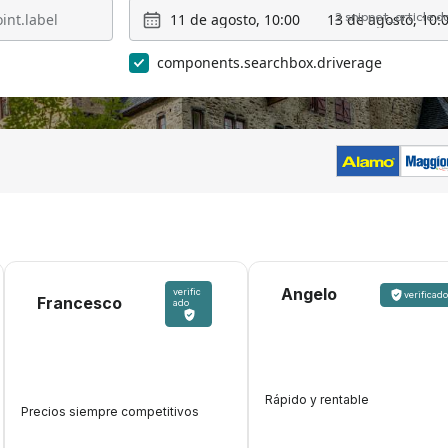
11 de agosto, 10:00
13 de agosto, 10:
2 snippet_article.
components.searchbox.driverage
Angelo
verific
verificado
Francesco
ado
Rápido y rentable
Precios siempre competitivos