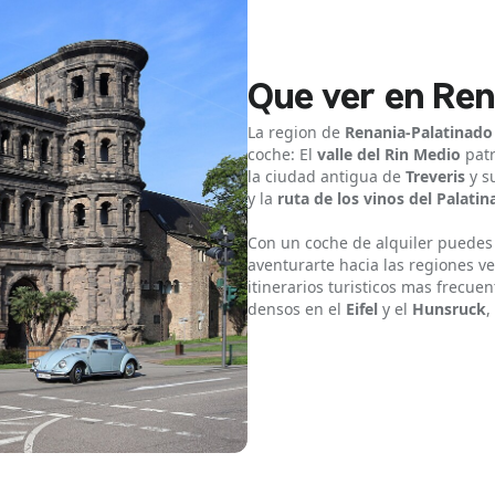
Que ver en Re
La region de
Renania-Palatinado
coche: El
valle del Rin Medio
patr
la ciudad antigua de
Treveris
y s
y la
ruta de los vinos del Palati
Con un coche de alquiler puedes l
aventurarte hacia las regiones v
itinerarios turisticos mas frecu
densos en el
Eifel
y el
Hunsruck
,