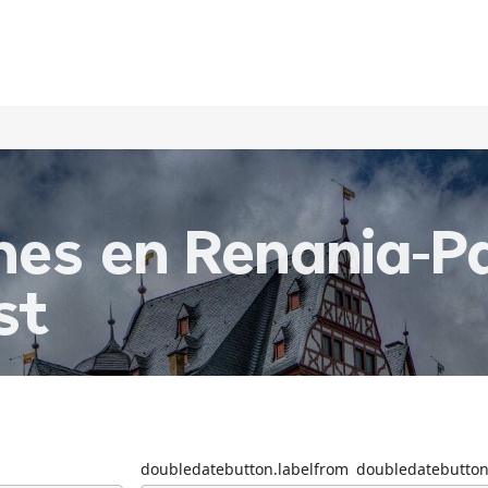
hes en Renania-P
st
doubledatebutton.labelfrom
doubledatebutton