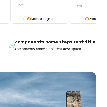
cobro después de mi ll
advertir, dos jóvenes, u
ayer
ayer
grosero y opinativo, na
Antes no era así
Mostrar original
Mostrar orig
components.home.steps.rent.title
components.home.steps.rent.description