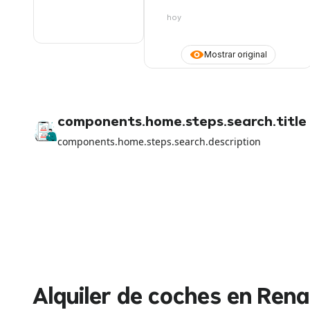
que respalde sobre los métodos
de uso de las garantías en
hoy
cualquier deducible retenido por la
compañía de alquiler
Mostrar original
components.home.steps.search.title
components.home.steps.search.description
Alquiler de coches en Ren