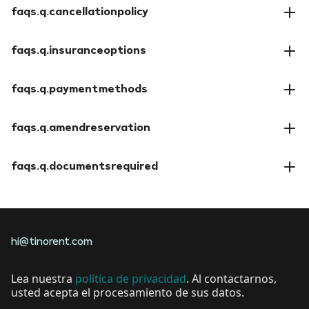
faqs.q.cancellationpolicy
faqs.a.cancellationpolicy
faqs.q.insuranceoptions
faqs.a.insuranceoptions
faqs.q.paymentmethods
faqs.a.paymentmethods
faqs.q.amendreservation
faqs.a.amendreservation
faqs.q.documentsrequired
faqs.a.documentsrequired
hi@tinorent.com
Lea nuestra
política de privacidad
. Al contactarnos,
usted acepta el procesamiento de sus datos.